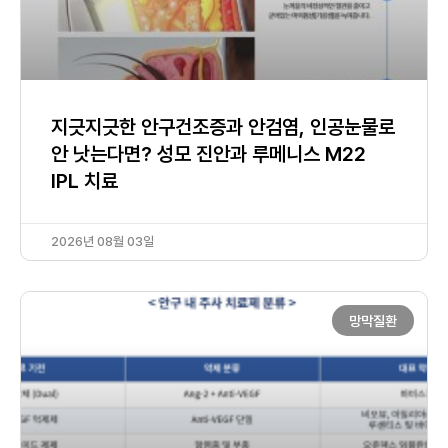
지긋지긋한 안구건조증과 안검염, 인공눈물로
안 낫는다면? 성모 진안과 루메니스 M22
IPL 치료
2026년 08월 03일
망막질환