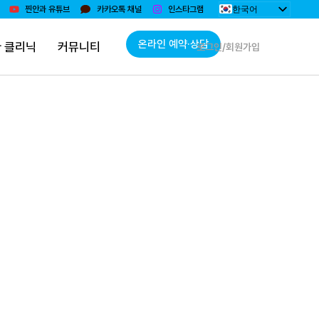
한국어
찐안과 유튜브
카카오톡 채널
인스타그램
English
日本語
온라인 예약·상담
 클리닉
커뮤니티
로그인/회원가입
简体中文
Монгол
Bahasa Indonesia