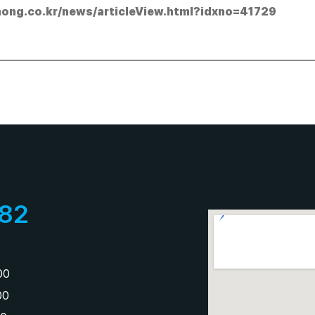
ong.co.kr/news/articleView.html?idxno=41729
82
:00
:00