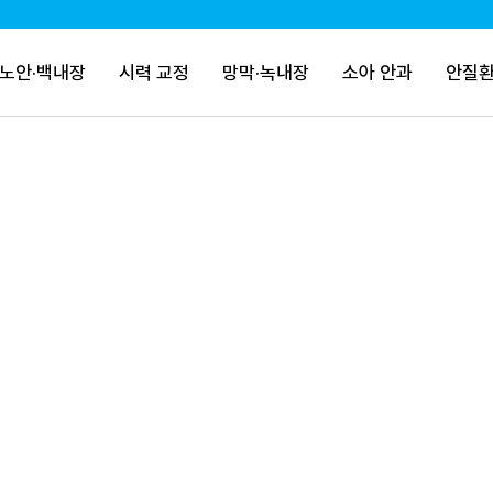
노안·백내장
시력 교정
망막·녹내장
소아 안과
안질환
언론보도