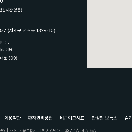
00
 점심시간 없음)
7 (서초구 서초동 1329-10)
합니다.
차장 이용
대로 309)
이용약관
환자권리장전
비급여고시표
안성형 보톡스
줄
형 | 주소: 서울특별시 서초구 강남대로 337, 1층, 4층, 5층