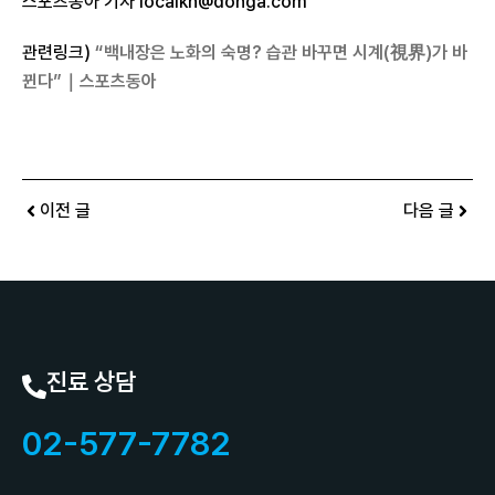
스포츠동아 기자 localkn@donga.com
관련링크)
“백내장은 노화의 숙명? 습관 바꾸면 시계(視界)가 바
뀐다”｜스포츠동아
이전 글
다음 글
진료 상담
02-577-7782