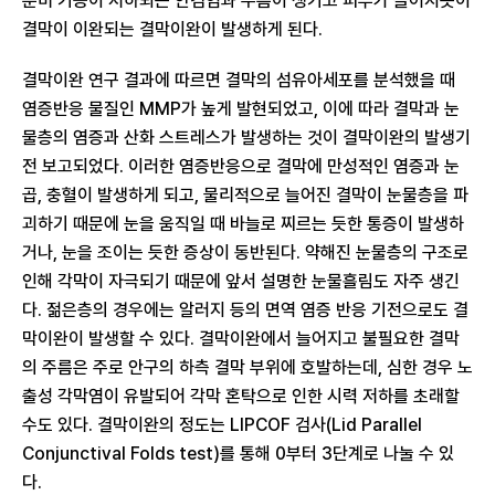
분비 기능이 저하되는 안검염과 주름이 생기고 피부가 늘어지듯이
결막이 이완되는 결막이완이 발생하게 된다.
결막이완 연구 결과에 따르면 결막의 섬유아세포를 분석했을 때
염증반응 물질인 MMP가 높게 발현되었고, 이에 따라 결막과 눈
물층의 염증과 산화 스트레스가 발생하는 것이 결막이완의 발생기
전 보고되었다. 이러한 염증반응으로 결막에 만성적인 염증과 눈
곱, 충혈이 발생하게 되고, 물리적으로 늘어진 결막이 눈물층을 파
괴하기 때문에 눈을 움직일 때 바늘로 찌르는 듯한 통증이 발생하
거나, 눈을 조이는 듯한 증상이 동반된다. 약해진 눈물층의 구조로
인해 각막이 자극되기 때문에 앞서 설명한 눈물흘림도 자주 생긴
다. 젊은층의 경우에는 알러지 등의 면역 염증 반응 기전으로도 결
막이완이 발생할 수 있다. 결막이완에서 늘어지고 불필요한 결막
의 주름은 주로 안구의 하측 결막 부위에 호발하는데, 심한 경우 노
출성 각막염이 유발되어 각막 혼탁으로 인한 시력 저하를 초래할
수도 있다. 결막이완의 정도는 LIPCOF 검사(Lid Parallel
Conjunctival Folds test)를 통해 0부터 3단계로 나눌 수 있
다.