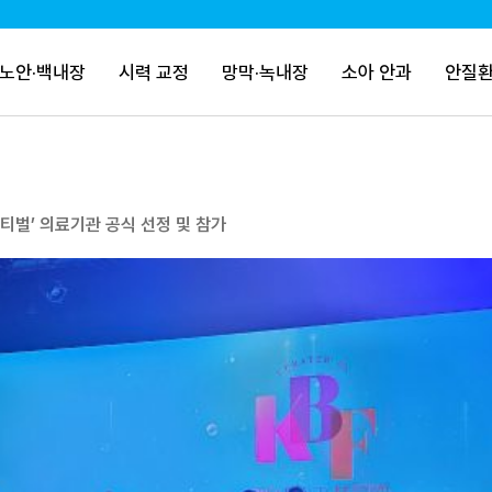
노안·백내장
시력 교정
망막·녹내장
소아 안과
안질환
티벌’ 의료기관 공식 선정 및 참가