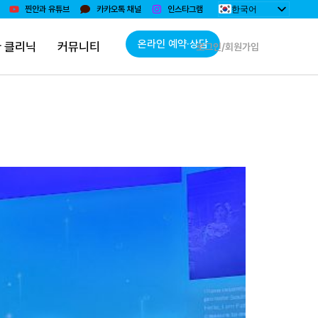
한국어
찐안과 유튜브
카카오톡 채널
인스타그램
English
日本語
온라인 예약·상담
 클리닉
커뮤니티
로그인/회원가입
简体中文
Монгол
Bahasa Indonesia