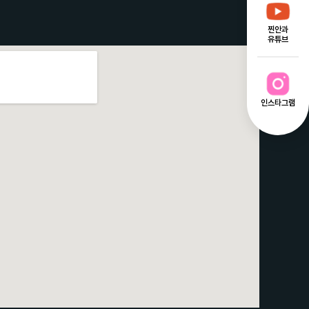
찐안과
유튜브
인스타그램