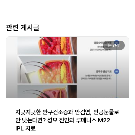
관련 게시글
눈 건강
지긋지긋한 안구건조증과 안검염, 인공눈물로
안 낫는다면? 성모 진안과 루메니스 M22
IPL 치료