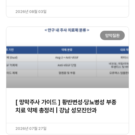
2026년 08월 03일
망막질환
[ 망막주사 가이드 ] 황반변성·당뇨병성 부종
치료 약제 총정리 | 강남 성모진안과
2026년 07월 27일