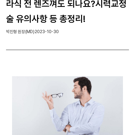
라식 전 렌즈껴도 되나요?시력교정
술 유의사항 등 총정리!
박진형 원장(MD)
2023-10-30