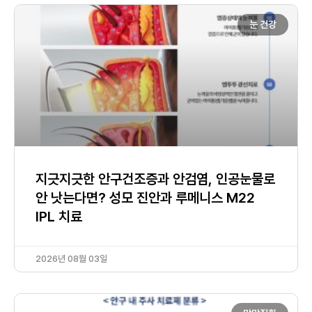
눈 건강
지긋지긋한 안구건조증과 안검염, 인공눈물로
안 낫는다면? 성모 진안과 루메니스 M22
IPL 치료
2026년 08월 03일