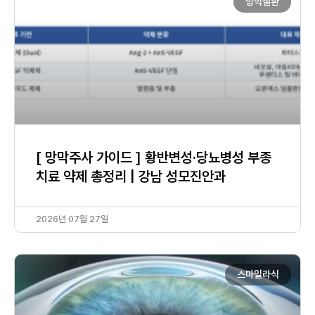
망막질환
[ 망막주사 가이드 ] 황반변성·당뇨병성 부종
치료 약제 총정리 | 강남 성모진안과
2026년 07월 27일
스마일라식