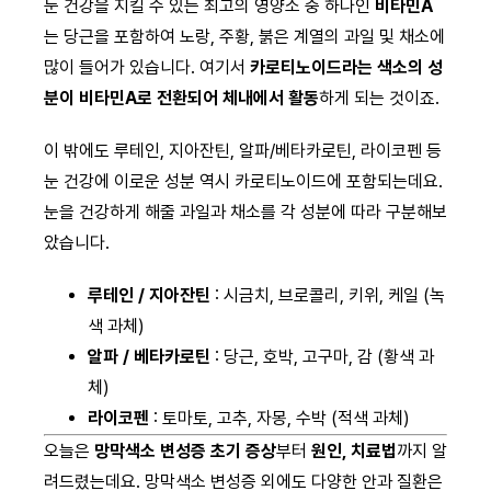
눈 건강을 지킬 수 있는 최고의 영양소 중 하나인
비타민A
는 당근을 포함하여 노랑, 주황, 붉은 계열의 과일 및 채소에
많이 들어가 있습니다. 여기서
카로티노이드라는 색소의 성
분이 비타민A로 전환되어 체내에서 활동
하게 되는 것이죠.
이 밖에도 루테인, 지아잔틴, 알파/베타카로틴, 라이코펜 등
눈 건강에 이로운 성분 역시 카로티노이드에 포함되는데요.
눈을 건강하게 해줄 과일과 채소를 각 성분에 따라 구분해보
았습니다.
루테인 / 지아잔틴
: 시금치, 브로콜리, 키위, 케일 (녹
색 과체)
알파 / 베타카로틴
: 당근, 호박, 고구마, 감 (황색 과
체)
라이코펜
: 토마토, 고추, 자몽, 수박 (적색 과체)
오늘은
망막색소 변성증 초기 증상
부터
원인, 치료법
까지 알
려드렸는데요. 망막색소 변성증 외에도 다양한 안과 질환은