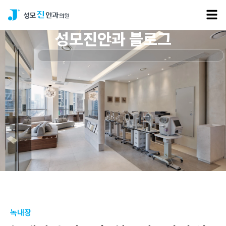
성모진안과 블로그
녹내장