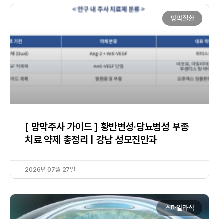
망막질환
[ 망막주사 가이드 ] 황반변성·당뇨병성 부종
치료 약제 총정리 | 강남 성모진안과
2026년 07월 27일
스마일라식