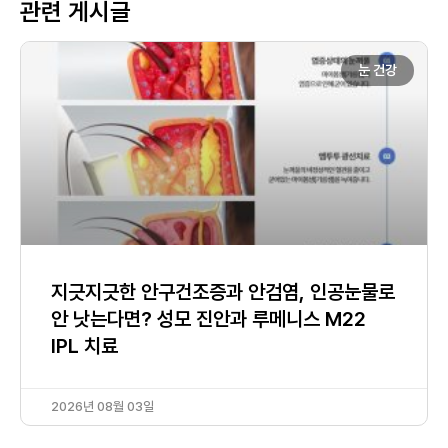
관련 게시글
눈 건강
지긋지긋한 안구건조증과 안검염, 인공눈물로
안 낫는다면? 성모 진안과 루메니스 M22
IPL 치료
2026년 08월 03일