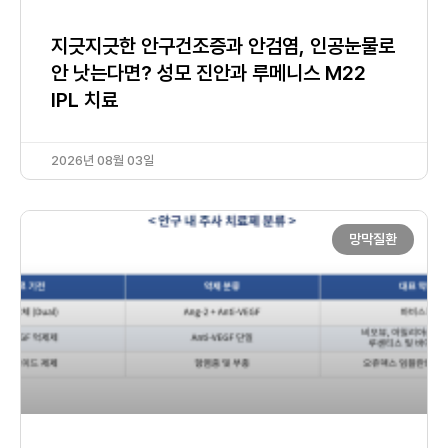
지긋지긋한 안구건조증과 안검염, 인공눈물로
안 낫는다면? 성모 진안과 루메니스 M22
IPL 치료
2026년 08월 03일
망막질환