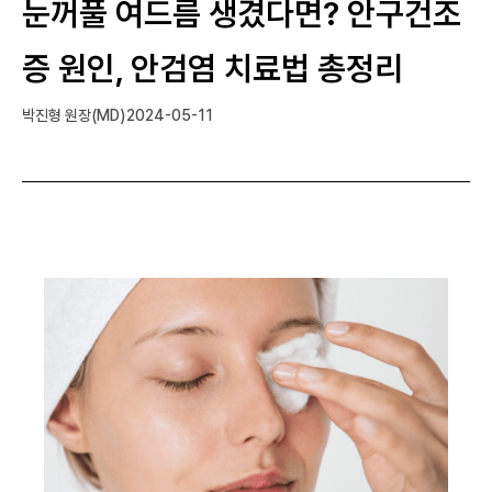
눈꺼풀 여드름 생겼다면? 안구건조
증 원인, 안검염 치료법 총정리
박진형 원장(MD)
2024-05-11