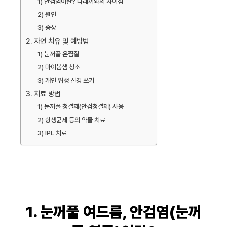
1) 안검염이란? 다래끼와의 차이점
2) 원인
3) 증상
2. 자연 치유 및 예방법
1) 눈꺼풀 온찜질
2) 마이봄샘 청소
3) 개인 위생 신경 쓰기
3. 치료 방법
1) 눈꺼풀 청결제(안검청결제) 사용
2) 항생균제 등의 약물 치료
3) IPL 치료
1. 눈꺼풀 여드름, 안검염(눈꺼