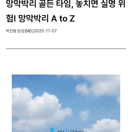
망막박리 골든 타임, 놓치면 실명 위
험! 망막박리 A to Z
박진형 원장(MD)
2025-11-07