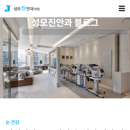
성모진안과 블로그
눈 건강