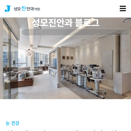
성모진안과 블로그
눈 건강