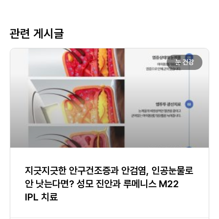
관련 게시글
눈 건강
지긋지긋한 안구건조증과 안검염, 인공눈물로
안 낫는다면? 성모 진안과 루메니스 M22
IPL 치료