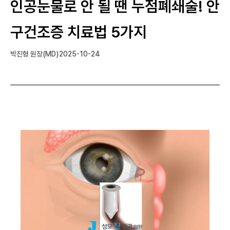
인공눈물로 안 될 땐 누점폐쇄술! 안
구건조증 치료법 5가지
박진형 원장(MD)
2025-10-24