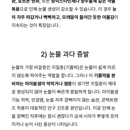
환, 호르몬 변화
, 또는
항히스타민제나 항우울제 같은 약물
복용
으로 인해 눈물 생성이 감소할 수 있습니다. 이 경우
눈
이 자주 따갑거나 뻑뻑하고, 모래알이 들어간 듯한 이물감
이
지속되는 것이 특징입니다.
2) 눈물 과다 증발
눈물의 가장 바깥층인 지질층(기름막)은 눈물이 쉽게 마르
지 않도록 막아주는 역할을 합니다. 그러나 이
기름막을 분
비하는 마이봄샘이 막히거나 염증
이 생기면 지질층이 제대
로 형성되지 않아 눈물이 빠르게 증발하게 됩니다. 마이봄샘
기능 저하, 안검염, 눈을 자주 깜빡이지 않는 습관, 콘택트렌
즈 착용이 대표적인 안구 건조증 원인입니다. 이로 인해 눈
을 깜빡인 직후에는 잠시 괜찮다가 금세 시야가 뿌옇게 흐려
지거나 눈이 시린 증상이 나타납니다.