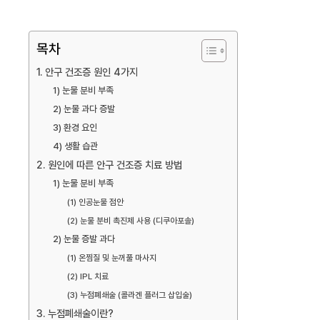
목차
1. 안구 건조증 원인 4가지
1) 눈물 분비 부족
2) 눈물 과다 증발
3) 환경 요인
4) 생활 습관
2. 원인에 따른 안구 건조증 치료 방법
1) 눈물 분비 부족
(1) 인공눈물 점안
(2) 눈물 분비 촉진제 사용 (디쿠아포솔)
2) 눈물 증발 과다
(1) 온찜질 및 눈꺼풀 마사지
(2) IPL 치료
(3) 누점폐쇄술 (콜라겐 플러그 삽입술)
3. 누점폐쇄술이란?