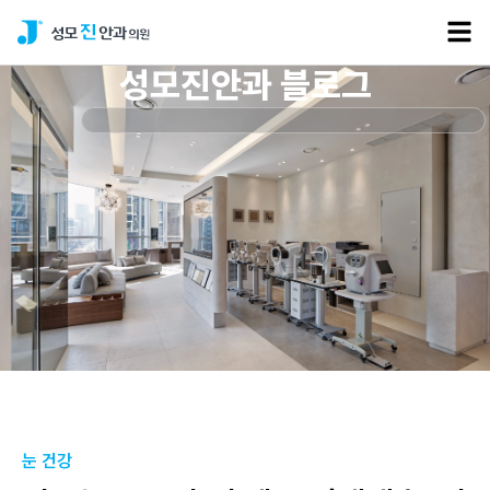
성모진안과 블로그
눈 건강