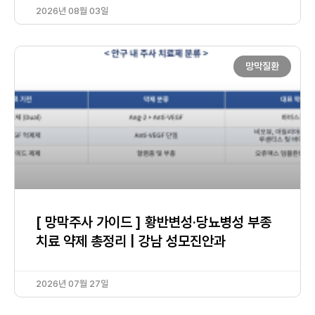
2026년 08월 03일
망막질환
[ 망막주사 가이드 ] 황반변성·당뇨병성 부종
치료 약제 총정리 | 강남 성모진안과
2026년 07월 27일