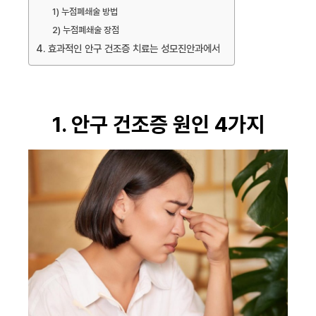
1) 누점폐쇄술 방법
2) 누점폐쇄술 장점
4. 효과적인 안구 건조증 치료는 성모진안과에서
1. 안구 건조증 원인 4가지