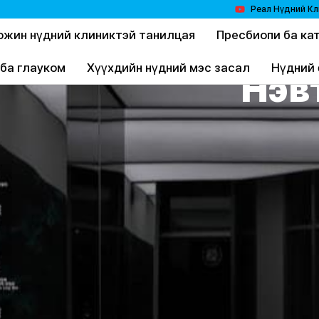
Реал Нүдний Кл
ожин нүдний клиниктэй танилцая
Пресбиопи ба ка
 ба глауком
Хүүхдийн нүдний мэс засал
Нүдний 
Нэв