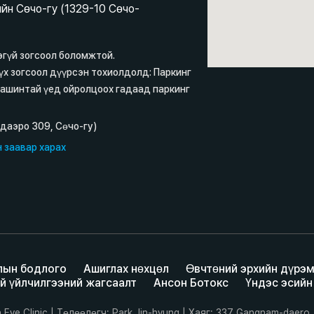
йн Сөчо-гу (1329-10 Сөчо-
эгүй зогсоол боломжтой.
үх зогсоол дүүрсэн тохиолдолд: Паркинг
машинтай үед ойролцоох гадаад паркинг
-даэро 309, Сөчо-гу)
 заавар харах
лын бодлого
Ашиглах нөхцөл
Өвчтөний эрхийн дүрэ
й үйлчилгээний жагсаалт
Ансон Ботокс
Үндэс эсийн
Eye Clinic | Төлөөлөгч: Park Jin-hyung | Хаяг: 337 Gangnam-daero,