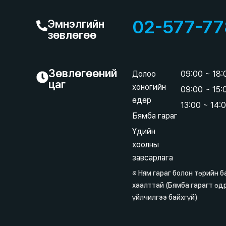
02-577-77
Эмнэлгийн
зөвлөгөө
Зөвлөгөөний
Долоо
09:00 ~ 18
цаг
хоногийн
09:00 ~ 15
өдөр
13:00 ~ 14:
Бямба гараг
Үдийн
хоолны
завсарлага
※ Ням гараг болон төрийн 
хаалттай (Бямба гарагт өд
үйлчилгээ байхгүй)