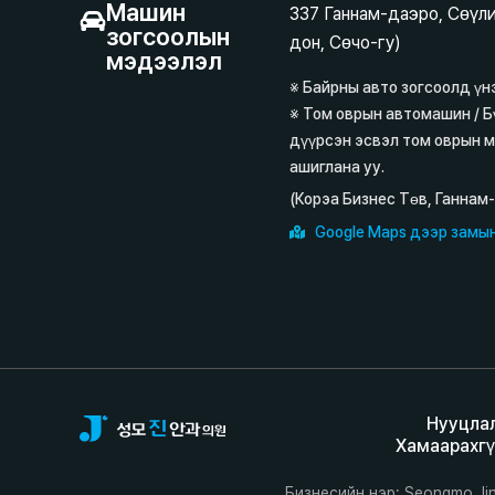
Машин
337 Ганнам-даэро, Сөүли
зогсоолын
дон, Сөчо-гу)
мэдээлэл
※ Байрны авто зогсоолд үн
※ Том оврын автомашин / Б
дүүрсэн эсвэл том оврын 
ашиглана уу.
(Корэа Бизнес Төв, Ганнам
Google Maps дээр замын
Нууцла
Хамаарахгү
Бизнесийн нэр: Seongmo Jin 