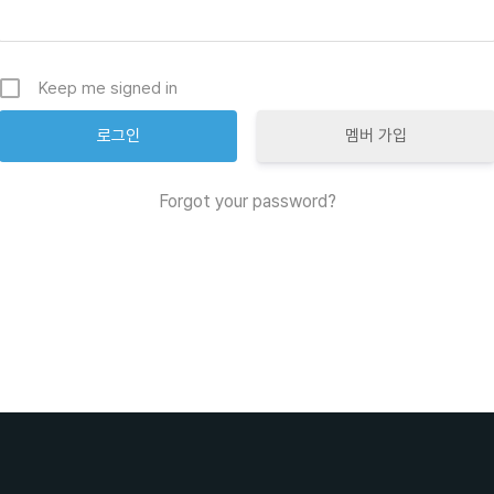
Keep me signed in
멤버 가입
Forgot your password?