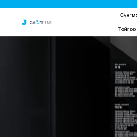
Сүнгм
Тойгоо