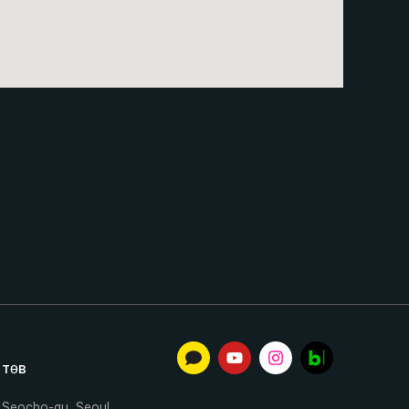
м
 төв
 Seocho-gu, Seoul,