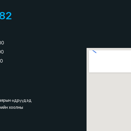
82
:00
:00
00
баярын өдрүүдэд
рийн хоолны