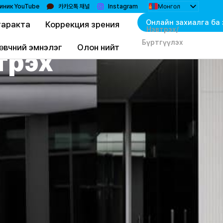
Монгол
иник YouTube
카카오톡 채널
Instagram
한국어
Онлайн захиалга ба 
таракта
Коррекция зрения
English
Нэвтрэх/
日本語
Бүртгүүлэх
简体中文
өвчний эмнэлэг
Олон нийт
трэх
Bahasa Indonesia