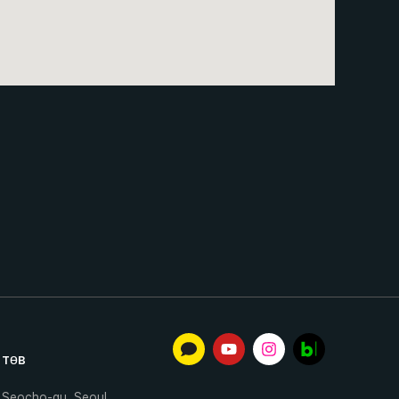
м
 төв
 Seocho-gu, Seoul,