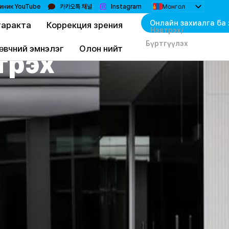
Монгол
иник YouTube
카카오톡 채널
Instagram
한국어
Онлайн захиалга ба 
таракта
Коррекция зрения
English
Нэвтрэх/
日本語
Бүртгүүлэх
简体中文
өвчний эмнэлэг
Олон нийт
трэх
Bahasa Indonesia