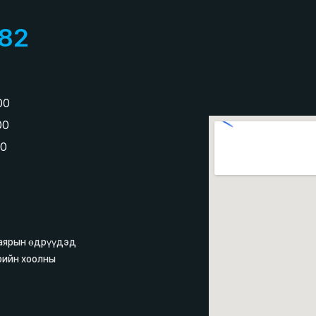
82
:00
:00
00
баярын өдрүүдэд
рийн хоолны