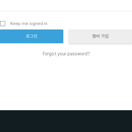
Keep me signed in
멤버 가입
Forgot your password?