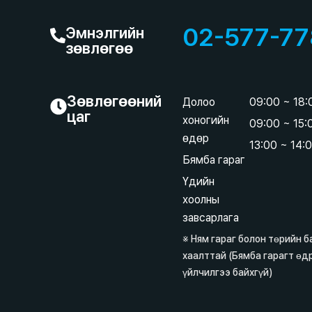
02-577-77
Эмнэлгийн
зөвлөгөө
Зөвлөгөөний
Долоо
09:00 ~ 18
цаг
хоногийн
09:00 ~ 15
өдөр
13:00 ~ 14:
Бямба гараг
Үдийн
хоолны
завсарлага
※ Ням гараг болон төрийн 
хаалттай (Бямба гарагт өд
үйлчилгээ байхгүй)