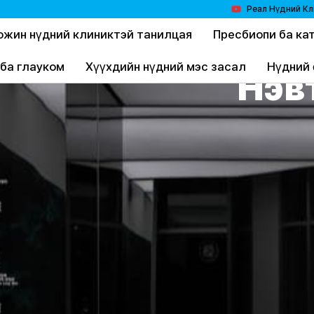
Реал Нүдний Кл
ожин нүдний клиниктэй танилцая
Пресбиопи ба ка
 ба глауком
Хүүхдийн нүдний мэс засал
Нүдний 
Нэв