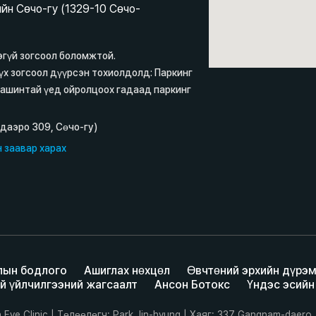
йн Сөчо-гу (1329-10 Сөчо-
эгүй зогсоол боломжтой.
үх зогсоол дүүрсэн тохиолдолд: Паркинг
машинтай үед ойролцоох гадаад паркинг
-даэро 309, Сөчо-гу)
 заавар харах
лын бодлого
Ашиглах нөхцөл
Өвчтөний эрхийн дүрэ
й үйлчилгээний жагсаалт
Ансон Ботокс
Үндэс эсийн
Eye Clinic | Төлөөлөгч: Park Jin-hyung | Хаяг: 337 Gangnam-daero,