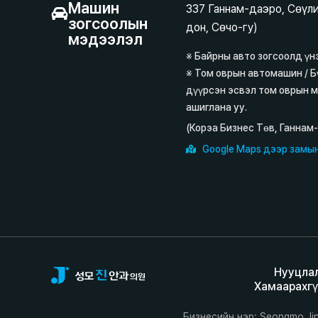
Машин
337 Ганнам-даэро, Сөүли
зогсоолын
дон, Сөчо-гу)
мэдээлэл
※ Байрны авто зогсоолд үн
※ Том оврын автомашин / Б
дүүрсэн эсвэл том оврын 
ашиглана уу.
(Корэа Бизнес Төв, Ганнам
Google Maps дээр замын
Нууцла
Хамаарахгү
Бизнесийн нэр: Seongmo Jin 