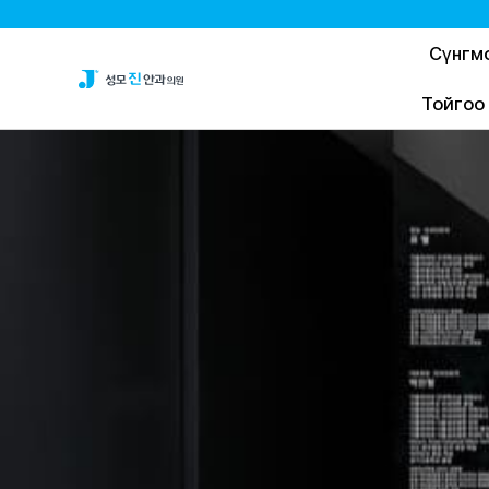
Сүнгм
Тойгоо