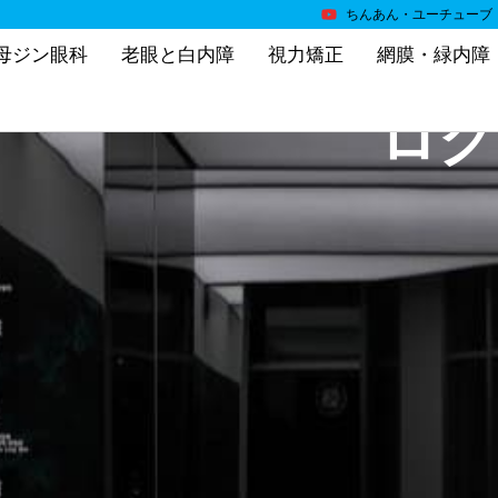
ちんあん・ユーチューブ
母ジン眼科
老眼と白内障
視力矯正
網膜・緑内障
ログ