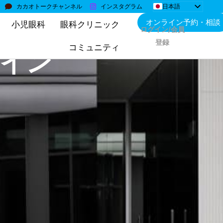
日本語
カカオトークチャンネル
インスタグラム
한국어
オンライン予約・相談
小児眼科
眼科クリニック
English
ログイン/会員
简体中文
登録
Монгол
コミュニティ
イン
Bahasa Indonesia