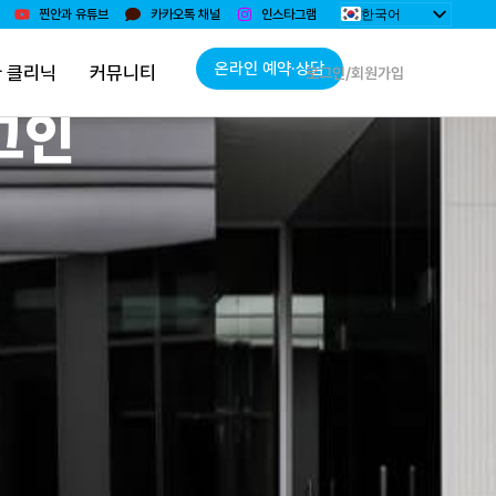
한국어
찐안과 유튜브
카카오톡 채널
인스타그램
English
日本語
온라인 예약·상담
 클리닉
커뮤니티
로그인/회원가입
简体中文
Монгол
그인
Bahasa Indonesia